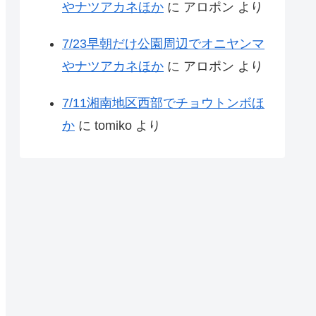
やナツアカネほか
に
アロポン
より
7/23早朝だけ公園周辺でオニヤンマ
やナツアカネほか
に
アロポン
より
7/11湘南地区西部でチョウトンボほ
か
に
tomiko
より