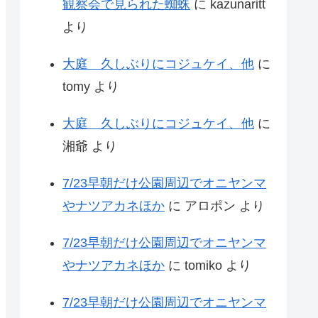
観察会で見られた蜘蛛
に
kazunaritt
より
大庭 久しぶりにコジュケイ、他
に
tomy
より
大庭 久しぶりにコジュケイ、他
に
湘爺
より
7/23早朝だけ公園周辺でオニヤンマ
やナツアカネほか
に
アロポン
より
7/23早朝だけ公園周辺でオニヤンマ
やナツアカネほか
に
tomiko
より
7/23早朝だけ公園周辺でオニヤンマ