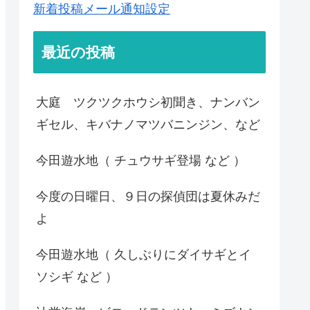
新着投稿メール通知設定
最近の投稿
大庭 ツクツクホウシ初聞き、ナンバン
ギセル、キバナノマツバニンジン、など
今田遊水地（ チュウサギ登場 など ）
今度の日曜日、９日の探偵団は夏休みだ
よ
今田遊水地（ 久しぶりにダイサギとイ
ソシギ など ）