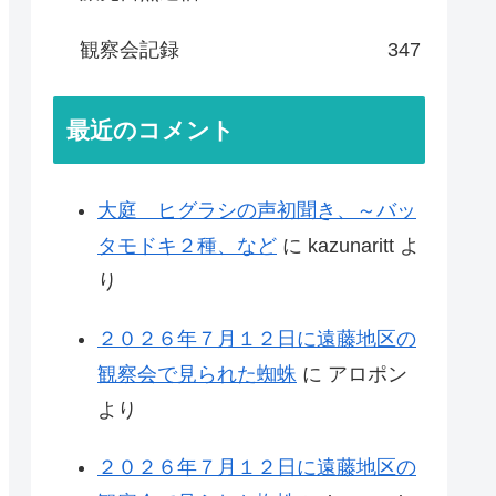
観察会記録
347
最近のコメント
大庭 ヒグラシの声初聞き、～バッ
タモドキ２種、など
に
kazunaritt
よ
り
２０２６年７月１２日に遠藤地区の
観察会で見られた蜘蛛
に
アロポン
より
２０２６年７月１２日に遠藤地区の