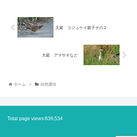
大庭 コジュケイ親子その２
大庭 アマサギなど
ホーム
自然通信
Total page views:639,534