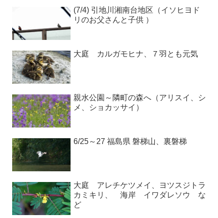
(7/4) 引地川湘南台地区（イソヒヨド
リのお父さんと子供 ）
大庭 カルガモヒナ、７羽とも元気
親水公園～隣町の森へ（アリスイ、シ
メ、ショカッサイ）
6/25～27 福島県 磐梯山、裏磐梯
大庭 アレチケツメイ、ヨツスジトラ
カミキリ、 海岸 イワダレソウ な
ど