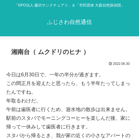
「NPO法人 藤沢サンクチュアリ」＆「市民団体 大庭自然探偵団」
ふじさわ自然通信
湘南台（ ムクドリのヒナ ）
2022.06.30
今日は6月30日で、一年の半分が過ぎます。
この間正月を迎えたと思ったら、もう半年たってしまっ
たんですね。
年取るわけだ。
午前は歯医者に行くため、遊水地の散歩は出来ません。
駅前のスタバでモーニングコーヒーを楽しんだ後、家に
帰って一休みして歯医者に行きます。
スタバから帰るとき、我が家の近くの小さなアパートの