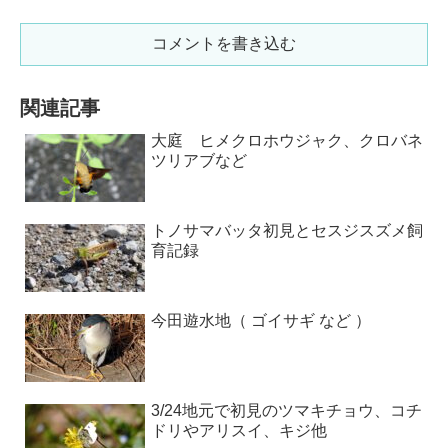
コメントを書き込む
関連記事
大庭 ヒメクロホウジャク、クロバネ
ツリアブなど
トノサマバッタ初見とセスジスズメ飼
育記録
今田遊水地（ ゴイサギ など ）
3/24地元で初見のツマキチョウ、コチ
ドリやアリスイ、キジ他