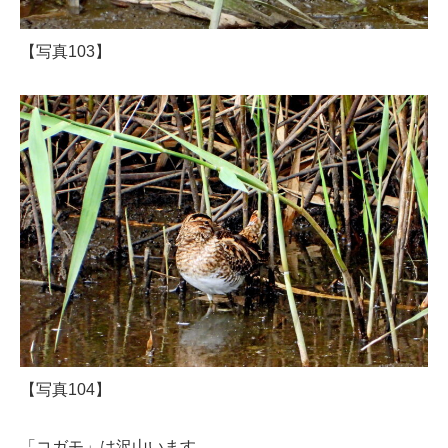
【写真103】
【写真104】
「コガモ」は沢山います。