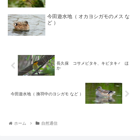
今田遊水地（ オカヨシガモのメス な
ど ）
長久保 コサメビタキ、キビタキ♂ ほ
か
今田遊水地（ 換羽中のヨシガモ など ）
ホーム
自然通信