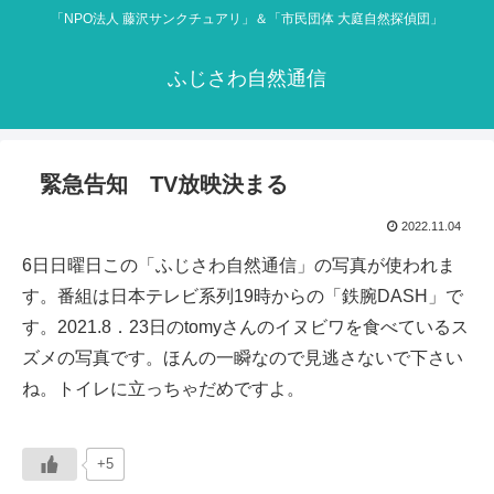
「NPO法人 藤沢サンクチュアリ」＆「市民団体 大庭自然探偵団」
ふじさわ自然通信
緊急告知 TV放映決まる
2022.11.04
6日日曜日この「ふじさわ自然通信」の写真が使われま
す。番組は日本テレビ系列19時からの「鉄腕DASH」で
す。2021.8．23日のtomyさんのイヌビワを食べているス
ズメの写真です。ほんの一瞬なので見逃さないで下さい
ね。トイレに立っちゃだめですよ。
+5