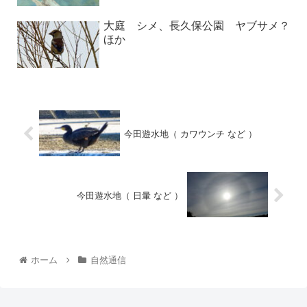
大庭 シメ、長久保公園 ヤブサメ？
ほか
今田遊水地（ カワウンチ など ）
今田遊水地（ 日暈 など ）
ホーム
自然通信