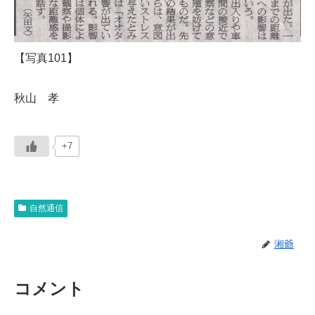
【写真101】
秋山 孝
+7
自然通信
湘爺
コメント