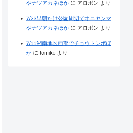
やナツアカネほか
に
アロポン
より
7/23早朝だけ公園周辺でオニヤンマ
やナツアカネほか
に
アロポン
より
7/11湘南地区西部でチョウトンボほ
か
に
tomiko
より