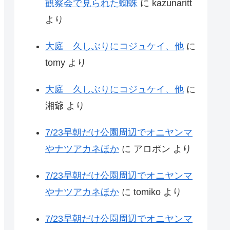
観察会で見られた蜘蛛
に
kazunaritt
より
大庭 久しぶりにコジュケイ、他
に
tomy
より
大庭 久しぶりにコジュケイ、他
に
湘爺
より
7/23早朝だけ公園周辺でオニヤンマ
やナツアカネほか
に
アロポン
より
7/23早朝だけ公園周辺でオニヤンマ
やナツアカネほか
に
tomiko
より
7/23早朝だけ公園周辺でオニヤンマ