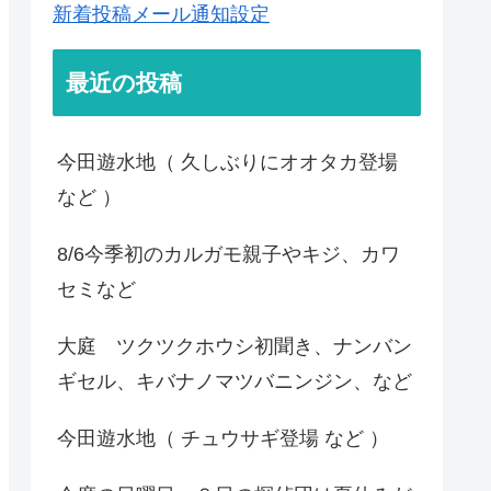
新着投稿メール通知設定
最近の投稿
今田遊水地（ 久しぶりにオオタカ登場
など ）
8/6今季初のカルガモ親子やキジ、カワ
セミなど
大庭 ツクツクホウシ初聞き、ナンバン
ギセル、キバナノマツバニンジン、など
今田遊水地（ チュウサギ登場 など ）