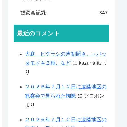
観察会記録
347
最近のコメント
大庭 ヒグラシの声初聞き、～バッ
タモドキ２種、など
に
kazunaritt
よ
り
２０２６年７月１２日に遠藤地区の
観察会で見られた蜘蛛
に
アロポン
より
２０２６年７月１２日に遠藤地区の