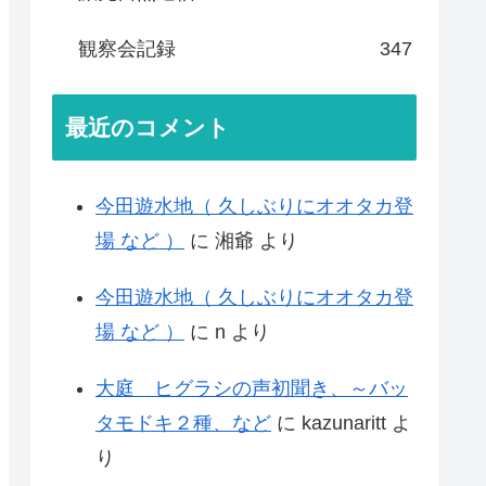
観察会記録
347
最近のコメント
今田遊水地（ 久しぶりにオオタカ登
場 など ）
に
湘爺
より
今田遊水地（ 久しぶりにオオタカ登
場 など ）
に
n
より
大庭 ヒグラシの声初聞き、～バッ
タモドキ２種、など
に
kazunaritt
よ
り