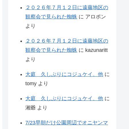
２０２６年７月１２日に遠藤地区の
観察会で見られた蜘蛛
に
アロポン
より
２０２６年７月１２日に遠藤地区の
観察会で見られた蜘蛛
に
kazunaritt
より
大庭 久しぶりにコジュケイ、他
に
tomy
より
大庭 久しぶりにコジュケイ、他
に
湘爺
より
7/23早朝だけ公園周辺でオニヤンマ