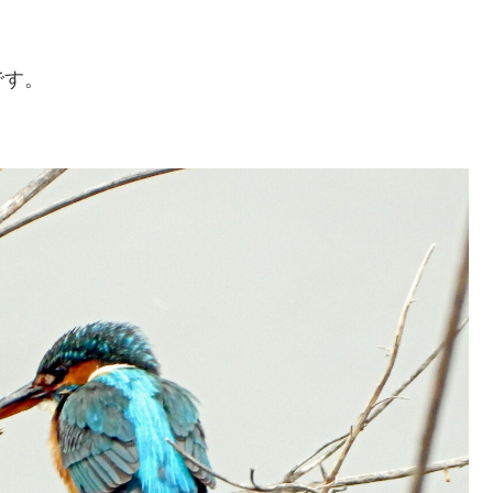
。
です。