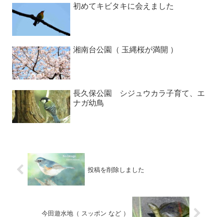
初めてキビタキに会えました
湘南台公園（ 玉縄桜が満開 ）
長久保公園 シジュウカラ子育て、エ
ナガ幼鳥
投稿を削除しました
今田遊水地（ スッポン など ）