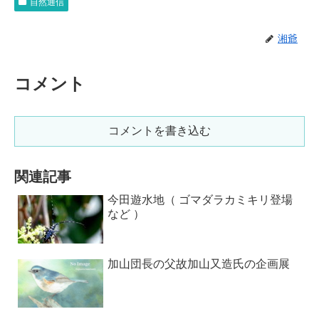
自然通信
湘爺
コメント
コメントを書き込む
関連記事
今田遊水地（ ゴマダラカミキリ登場
など ）
加山団長の父故加山又造氏の企画展