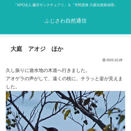
「NPO法人 藤沢サンクチュアリ」＆「市民団体 大庭自然探偵団」
ふじさわ自然通信
大庭 アオジ ほか
2023.10.28
久し振りに遊水地の木道へ行きました。
アオゲラの声がして、遠くの枝に、チラッと姿が見えま
した。