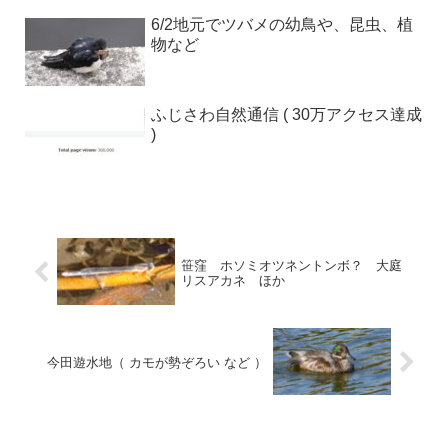
6/2地元でツバメの幼鳥や、昆虫、植
物など
ふじさわ自然通信 ( 30万アクセス達成
)
笹窪 ホソミオツネントンボ？ 大庭
リスアカネ ほか
今田遊水地（ カモが勢ぞろい など ）