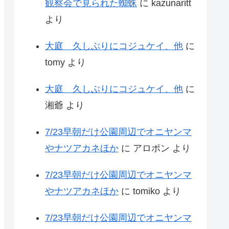
観察会で見られた蜘蛛
に
kazunaritt
より
大庭 久しぶりにコジュケイ、他
に
tomy
より
大庭 久しぶりにコジュケイ、他
に
湘爺
より
7/23早朝だけ公園周辺でオニヤンマ
やナツアカネほか
に
アロポン
より
7/23早朝だけ公園周辺でオニヤンマ
やナツアカネほか
に
tomiko
より
7/23早朝だけ公園周辺でオニヤンマ