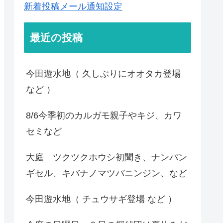
新着投稿メール通知設定
最近の投稿
今田遊水地（ 久しぶりにオオタカ登場
など ）
8/6今季初のカルガモ親子やキジ、カワ
セミなど
大庭 ツクツクホウシ初聞き、ナンバン
ギセル、キバナノマツバニンジン、など
今田遊水地（ チュウサギ登場 など ）