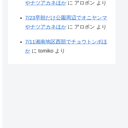
やナツアカネほか
に
アロポン
より
7/23早朝だけ公園周辺でオニヤンマ
やナツアカネほか
に
アロポン
より
7/11湘南地区西部でチョウトンボほ
か
に
tomiko
より