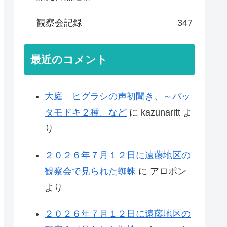
観察会記録
347
最近のコメント
大庭 ヒグラシの声初聞き、～バッ
タモドキ２種、など
に
kazunaritt
よ
り
２０２６年７月１２日に遠藤地区の
観察会で見られた蜘蛛
に
アロポン
より
２０２６年７月１２日に遠藤地区の