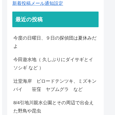
新着投稿メール通知設定
最近の投稿
今度の日曜日、９日の探偵団は夏休みだ
よ
今田遊水地（ 久しぶりにダイサギとイ
ソシギ など ）
辻堂海岸 ビロードテンツキ、ミズキン
バイ 笹窪 ヤブムグラ など
8/4引地川親水公園とその周辺で出会え
た野鳥や昆虫