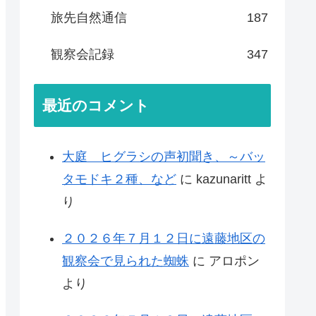
旅先自然通信
187
観察会記録
347
最近のコメント
大庭 ヒグラシの声初聞き、～バッ
タモドキ２種、など
に
kazunaritt
よ
り
２０２６年７月１２日に遠藤地区の
観察会で見られた蜘蛛
に
アロポン
より