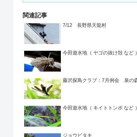
関連記事
7/12 長野県天龍村
今田遊水地（ ヤゴの抜け殻 など 
藤沢探鳥クラブ：7月例会 泉の
今田遊水地（ キイトトンボ など 
ジョウビタキ