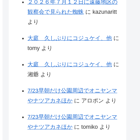
２０２６年７月１２日に遠藤地区の
観察会で見られた蜘蛛
に
kazunaritt
より
大庭 久しぶりにコジュケイ、他
に
tomy
より
大庭 久しぶりにコジュケイ、他
に
湘爺
より
7/23早朝だけ公園周辺でオニヤンマ
やナツアカネほか
に
アロポン
より
7/23早朝だけ公園周辺でオニヤンマ
やナツアカネほか
に
tomiko
より