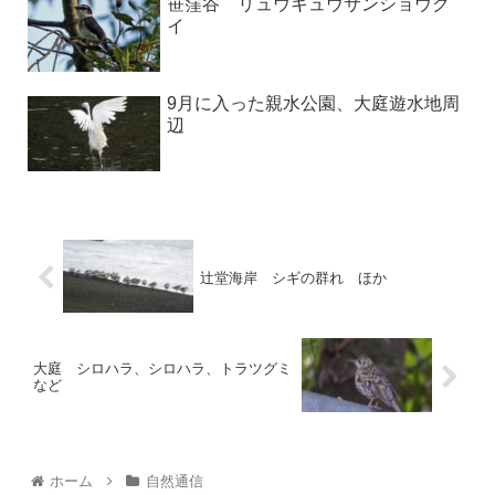
笹窪谷 リュウキュウサンショウク
イ
9月に入った親水公園、大庭遊水地周
辺
辻堂海岸 シギの群れ ほか
大庭 シロハラ、シロハラ、トラツグミ
など
ホーム
自然通信