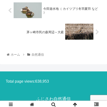
今田遊水地（ カイツブリ冬羽夏羽 など
）
茅ヶ崎市民の森周辺～大庭
ホーム
自然通信
Total page views:638,953
ふじさわ自然通信
© 2013-2026 ふじさわ自然通信.