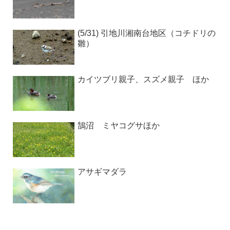
(5/31) 引地川湘南台地区（コチドリの
雛）
カイツブリ親子、スズメ親子 ほか
鵠沼 ミヤコグサほか
アサギマダラ