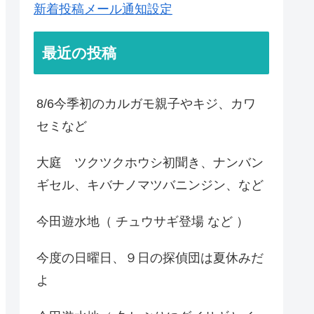
新着投稿メール通知設定
最近の投稿
8/6今季初のカルガモ親子やキジ、カワ
セミなど
大庭 ツクツクホウシ初聞き、ナンバン
ギセル、キバナノマツバニンジン、など
今田遊水地（ チュウサギ登場 など ）
今度の日曜日、９日の探偵団は夏休みだ
よ