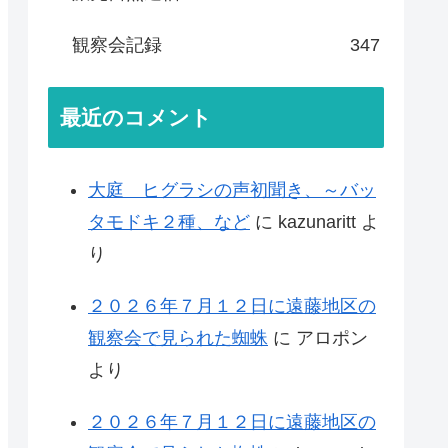
観察会記録
347
最近のコメント
大庭 ヒグラシの声初聞き、～バッ
タモドキ２種、など
に
kazunaritt
よ
り
２０２６年７月１２日に遠藤地区の
観察会で見られた蜘蛛
に
アロポン
より
２０２６年７月１２日に遠藤地区の