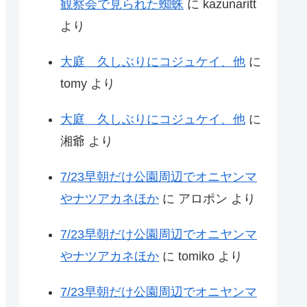
観察会で見られた蜘蛛
に
kazunaritt
より
大庭 久しぶりにコジュケイ、他
に
tomy
より
大庭 久しぶりにコジュケイ、他
に
湘爺
より
7/23早朝だけ公園周辺でオニヤンマ
やナツアカネほか
に
アロポン
より
7/23早朝だけ公園周辺でオニヤンマ
やナツアカネほか
に
tomiko
より
7/23早朝だけ公園周辺でオニヤンマ