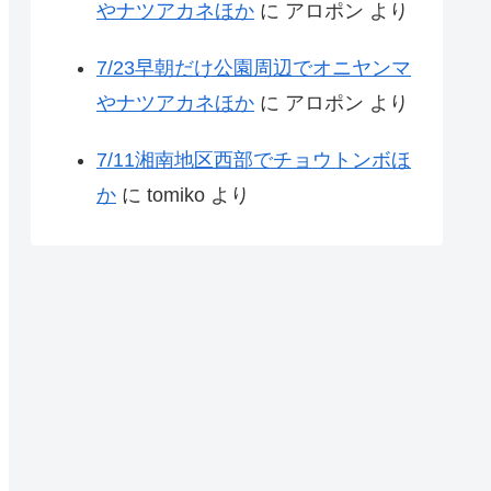
やナツアカネほか
に
アロポン
より
7/23早朝だけ公園周辺でオニヤンマ
やナツアカネほか
に
アロポン
より
7/11湘南地区西部でチョウトンボほ
か
に
tomiko
より