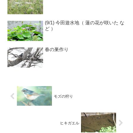
(9/1) 今田遊水地（ 蓮の花が咲いた な
ど ）
春の巣作り
モズの狩り
ヒキガエル