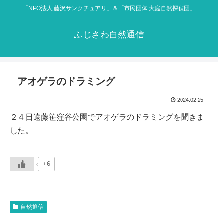
「NPO法人 藤沢サンクチュアリ」＆「市民団体 大庭自然探偵団」
ふじさわ自然通信
アオゲラのドラミング
2024.02.25
２４日遠藤笹窪谷公園でアオゲラのドラミングを聞きま
した。
+6
自然通信