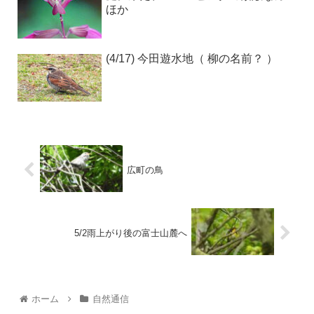
ほか
(4/17) 今田遊水地（ 柳の名前？ ）
広町の鳥
5/2雨上がり後の富士山麓へ
ホーム
自然通信