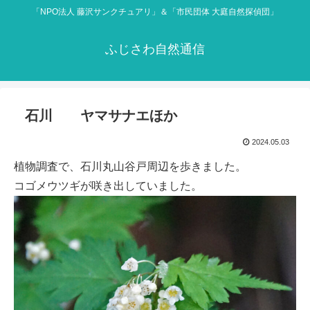
「NPO法人 藤沢サンクチュアリ」＆「市民団体 大庭自然探偵団」
ふじさわ自然通信
石川 ヤマサナエほか
2024.05.03
植物調査で、石川丸山谷戸周辺を歩きました。
コゴメウツギが咲き出していました。