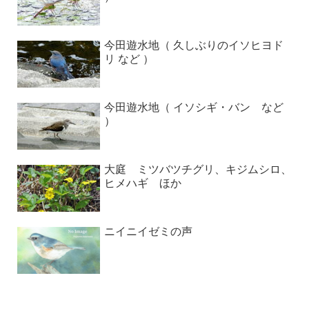
今田遊水地（ 久しぶりのイソヒヨド
リ など ）
今田遊水地（ イソシギ・バン など
）
大庭 ミツバツチグリ、キジムシロ、
ヒメハギ ほか
ニイニイゼミの声