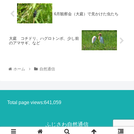
6月観察会（大庭）で見かけた虫たち
大庭 コチドリ、ハグロトンボ、少し前
のアマサギ、など
ホーム
自然通信
Total page views:641,059
ふじさわ自然通信
© 2013-2026 ふじさわ自然通信.