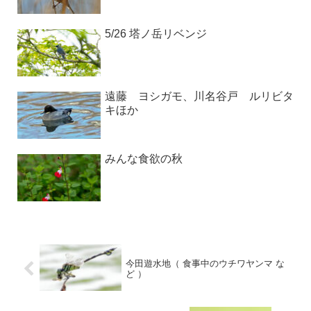
5/26 塔ノ岳リベンジ
遠藤 ヨシガモ、川名谷戸 ルリビタ
キほか
みんな食欲の秋
今田遊水地（ 食事中のウチワヤンマ な
ど ）