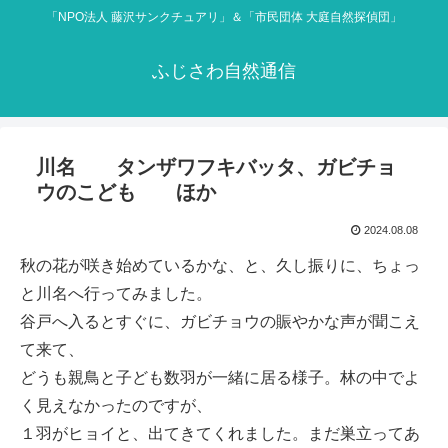
「NPO法人 藤沢サンクチュアリ」＆「市民団体 大庭自然探偵団」
ふじさわ自然通信
川名 タンザワフキバッタ、ガビチョ
ウのこども ほか
2024.08.08
秋の花が咲き始めているかな、と、久し振りに、ちょっ
と川名へ行ってみました。
谷戸へ入るとすぐに、ガビチョウの賑やかな声が聞こえ
て来て、
どうも親鳥と子ども数羽が一緒に居る様子。林の中でよ
く見えなかったのですが、
１羽がヒョイと、出てきてくれました。まだ巣立ってあ