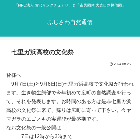
「NPO法人 藤沢サンクチュアリ」＆「市民団体 大庭自然探偵団」
ふじさわ自然通信
七里ガ浜高校の文化祭
2024.08.25
皆様へ
9月7日(土)と9月8日(日)七里ガ浜高校で文化祭が行われ
ます。生き物生態部で今年初めて広町の自然調査を行っ
て、それを発表します。お時間のある方は是非七里ガ浜
高校の文化祭に来て、帰りは広町に寄って下さい。今ヤ
マガラのエゴノキの実運びが最盛期です。
なお文化祭の一般公開は
7日は12時から3時まで