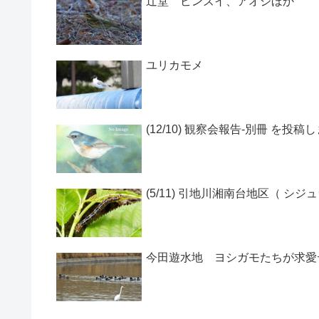
辻堂 ビンズイ、アオジほか
ユリカモメ
(12/10) 観察会報告-別冊 を投稿
(5/11) 引地川湘南台地区（ シジ
今田遊水地 ヨシガモたちが求愛