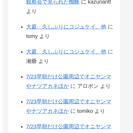
観察会で見られた蜘蛛
に
kazunaritt
より
大庭 久しぶりにコジュケイ、他
に
tomy
より
大庭 久しぶりにコジュケイ、他
に
湘爺
より
7/23早朝だけ公園周辺でオニヤンマ
やナツアカネほか
に
アロポン
より
7/23早朝だけ公園周辺でオニヤンマ
やナツアカネほか
に
tomiko
より
7/23早朝だけ公園周辺でオニヤンマ