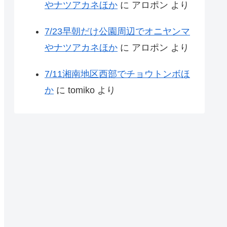
やナツアカネほか
に
アロポン
より
7/23早朝だけ公園周辺でオニヤンマ
やナツアカネほか
に
アロポン
より
7/11湘南地区西部でチョウトンボほ
か
に
tomiko
より