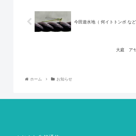
今田遊水地（ 何イトトンボ など
大庭 ア
ホーム
お知らせ