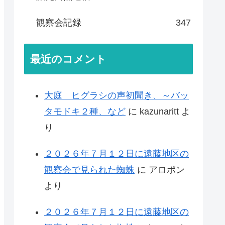
観察会記録
347
最近のコメント
大庭 ヒグラシの声初聞き、～バッ
タモドキ２種、など
に
kazunaritt
よ
り
２０２６年７月１２日に遠藤地区の
観察会で見られた蜘蛛
に
アロポン
より
２０２６年７月１２日に遠藤地区の