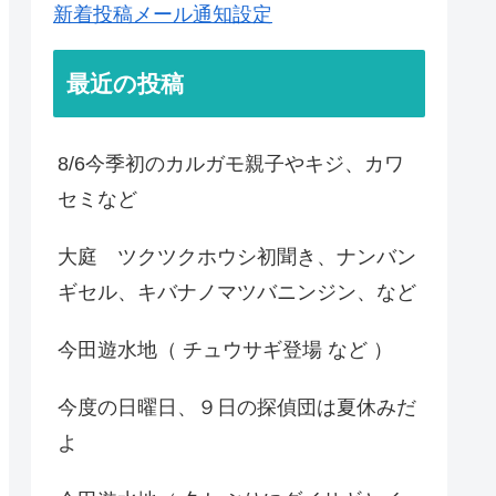
新着投稿メール通知設定
最近の投稿
8/6今季初のカルガモ親子やキジ、カワ
セミなど
大庭 ツクツクホウシ初聞き、ナンバン
ギセル、キバナノマツバニンジン、など
今田遊水地（ チュウサギ登場 など ）
今度の日曜日、９日の探偵団は夏休みだ
よ