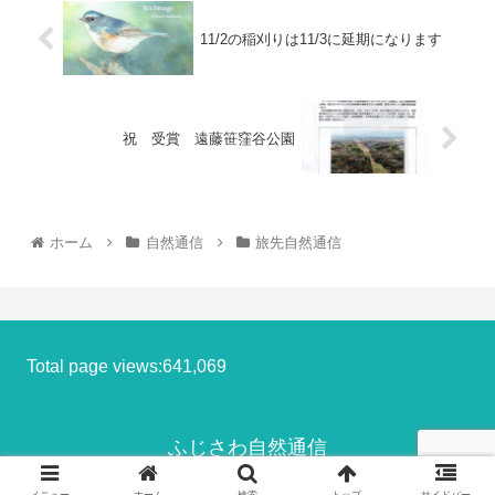
11/2の稲刈りは11/3に延期になります
祝 受賞 遠藤笹窪谷公園
ホーム
自然通信
旅先自然通信
Total page views:641,069
ふじさわ自然通信
© 2013-2026 ふじさわ自然通信.