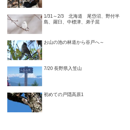
1/31～2/3 北海道 尾岱沼、野付半
島、羅臼、中標津、弟子屈
お山の池の林道から谷戸へ～
7/20 長野県入笠山
初めての戸隠高原1