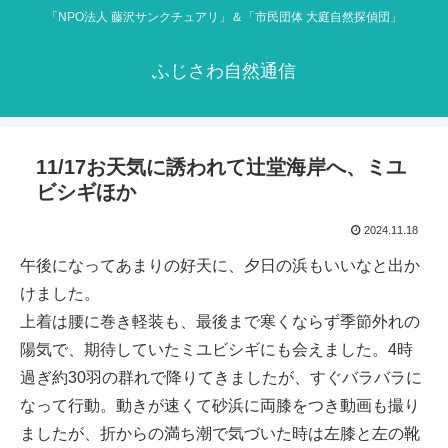
「NPO法人 藤沢サンクチュアリ」＆「市民団体 大庭自然探偵団」
ふじさわ自然通信
11/17お天気に誘われて辻堂海岸へ、ミユ
ビシギほか
2024.11.18
午後になってあまりの好天に、夕日の浜もいいなと出か
けました。
上着は腰に巻き軽装も、最後まで寒くならず季節外れの
陽気で、期待していたミユビシギにも会えました。4時
過ぎ約30羽の群れで降りてきましたが、すぐバラバラに
なって行動。動きが速くて砂浜に両膝をつき動画も撮り
ましたが、折からの満ち潮で気づいた時は左膝と左の靴