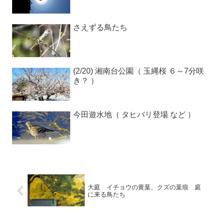
さえずる鳥たち
(2/20) 湘南台公園（ 玉縄桜 ６～7分咲
き？ ）
今田遊水地（ タヒバリ登場 など ）
大庭 イチョウの黄葉、クズの葉痕 庭
に来る鳥たち