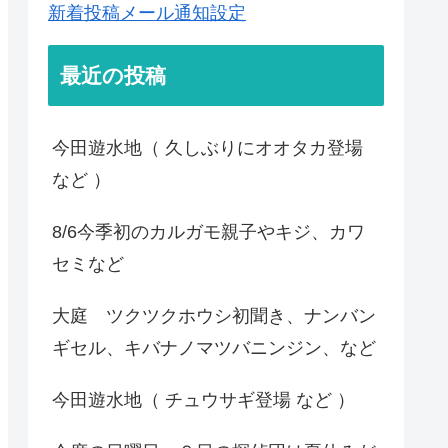
新着投稿メール通知設定
最近の投稿
今田遊水地（ 久しぶりにオオタカ登場
など ）
8/6今季初のカルガモ親子やキジ、カワ
セミなど
大庭 ツクツクホウシ初聞き、ナンバン
ギセル、キバナノマツバニンジン、など
今田遊水地（ チュウサギ登場 など ）