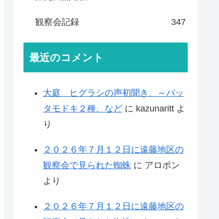
観察会記録
347
最近のコメント
大庭 ヒグラシの声初聞き、～バッ
タモドキ２種、など
に
kazunaritt
よ
り
２０２６年７月１２日に遠藤地区の
観察会で見られた蜘蛛
に
アロポン
より
２０２６年７月１２日に遠藤地区の