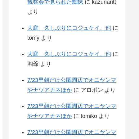
観察会で見られた蜘蛛
に
kazunaritt
より
大庭 久しぶりにコジュケイ、他
に
tomy
より
大庭 久しぶりにコジュケイ、他
に
湘爺
より
7/23早朝だけ公園周辺でオニヤンマ
やナツアカネほか
に
アロポン
より
7/23早朝だけ公園周辺でオニヤンマ
やナツアカネほか
に
tomiko
より
7/23早朝だけ公園周辺でオニヤンマ