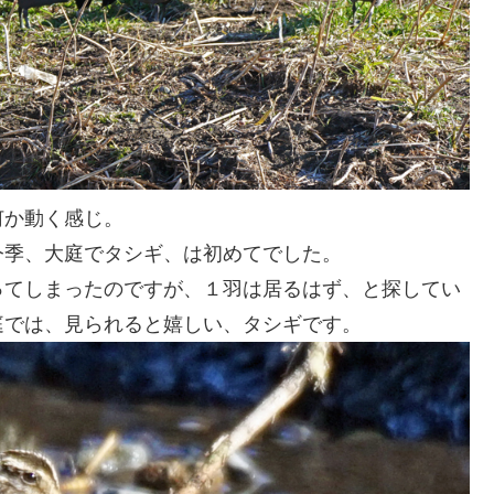
何か動く感じ。
今季、大庭でタシギ、は初めてでした。
ってしまったのですが、１羽は居るはず、と探してい
庭では、見られると嬉しい、タシギです。