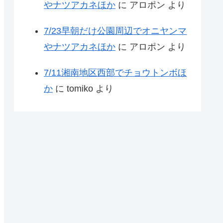
やナツアカネほか
に
アロポン
より
7/23早朝だけ公園周辺でオニヤンマ
やナツアカネほか
に
アロポン
より
7/11湘南地区西部でチョウトンボほ
か
に
tomiko
より