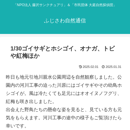
「NPO法人 藤沢サンクチュアリ」＆「市民団体 大庭自然探偵団」
ふじさわ自然通信
1/30ゴイサギとホシゴイ、オナガ、トビ
や紅梅ほか
2025.02.01
2025.01.31
昨日も地元引地川親水公園周辺を自然観察しました。公
園内の河川工事の迫った川原にはゴイサギやその幼鳥ホ
シゴイが。風は冷たくても足元にはオオイヌノフグリ、
紅梅も咲き出しました。
出会えた野鳥たちの懸命な姿を見ると、見ている方も元
気をもらえます。河川工事の途中の様子もご覧頂けたら
幸いです。