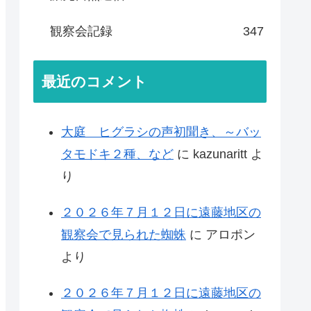
観察会記録
347
最近のコメント
大庭 ヒグラシの声初聞き、～バッ
タモドキ２種、など
に
kazunaritt
よ
り
２０２６年７月１２日に遠藤地区の
観察会で見られた蜘蛛
に
アロポン
より
２０２６年７月１２日に遠藤地区の