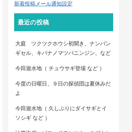
新着投稿メール通知設定
最近の投稿
大庭 ツクツクホウシ初聞き、ナンバン
ギセル、キバナノマツバニンジン、など
今田遊水地（ チュウサギ登場 など ）
今度の日曜日、９日の探偵団は夏休みだ
よ
今田遊水地（ 久しぶりにダイサギとイ
ソシギ など ）