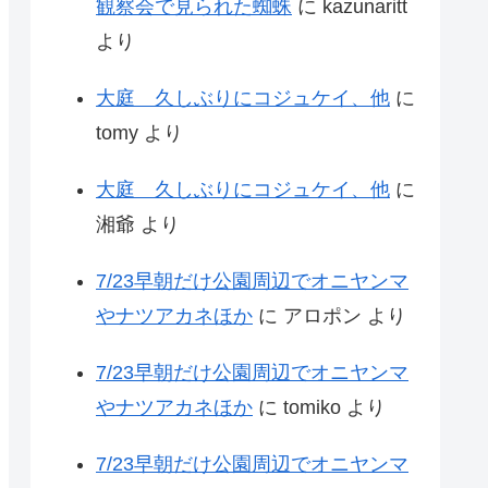
観察会で見られた蜘蛛
に
kazunaritt
より
大庭 久しぶりにコジュケイ、他
に
tomy
より
大庭 久しぶりにコジュケイ、他
に
湘爺
より
7/23早朝だけ公園周辺でオニヤンマ
やナツアカネほか
に
アロポン
より
7/23早朝だけ公園周辺でオニヤンマ
やナツアカネほか
に
tomiko
より
7/23早朝だけ公園周辺でオニヤンマ