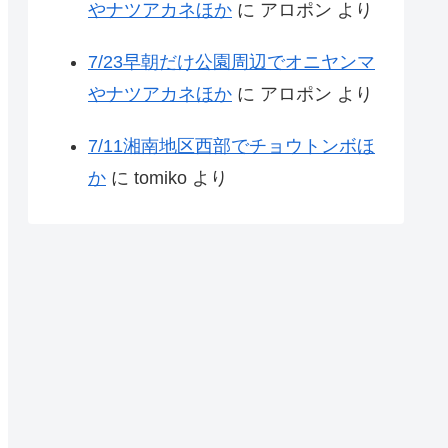
やナツアカネほか
に
アロポン
より
7/23早朝だけ公園周辺でオニヤンマ
やナツアカネほか
に
アロポン
より
7/11湘南地区西部でチョウトンボほ
か
に
tomiko
より