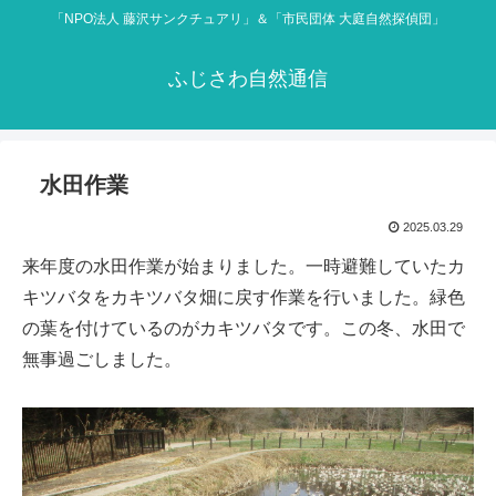
「NPO法人 藤沢サンクチュアリ」＆「市民団体 大庭自然探偵団」
ふじさわ自然通信
水田作業
2025.03.29
来年度の水田作業が始まりました。一時避難していたカ
キツバタをカキツバタ畑に戻す作業を行いました。緑色
の葉を付けているのがカキツバタです。この冬、水田で
無事過ごしました。