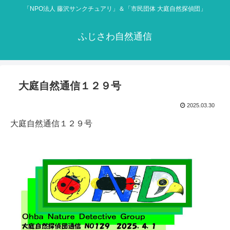
「NPO法人 藤沢サンクチュアリ」＆「市民団体 大庭自然探偵団」
ふじさわ自然通信
大庭自然通信１２９号
2025.03.30
大庭自然通信１２９号