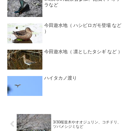
ラなど
今田遊水地（ ハシビロガモ登場 など
）
今田遊水地（ 凛としたタシギ など ）
ハイタカノ渡り
3/30桜並木やオオジュリン、コチドリ、
ツバメシジミなど