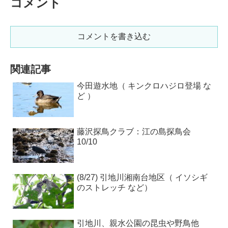
コメント
コメントを書き込む
関連記事
今田遊水地（ キンクロハジロ登場 な
ど ）
藤沢探鳥クラブ：江の島探鳥会
10/10
(8/27) 引地川湘南台地区（ イソシギ
のストレッチ など）
引地川、親水公園の昆虫や野鳥他