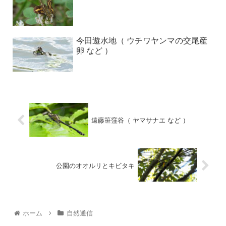
今田遊水地（ ウチワヤンマの交尾産
卵 など ）
遠藤笹窪谷（ ヤマサナエ など ）
公園のオオルリとキビタキ
ホーム
自然通信