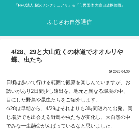
「NPO法人 藤沢サンクチュアリ」＆「市民団体 大庭自然探偵団」
ふじさわ自然通信
4/28、29と大山近くの林道でオオルリや
蝶、虫たち
2025.04.30
日頃は歩いて行ける範囲で観察を楽しんでいますが、お
誘いがあり2日間少し遠出を。地元と異なる環境の中、
目にした野鳥や昆虫たちをご紹介します。
4/28は早朝から、4/29はそれよりも3時間遅れで出発。同
じ場所でも出会える野鳥や虫たちが変化し、大自然の中
でみな一生懸命がんばっているなと思いました。