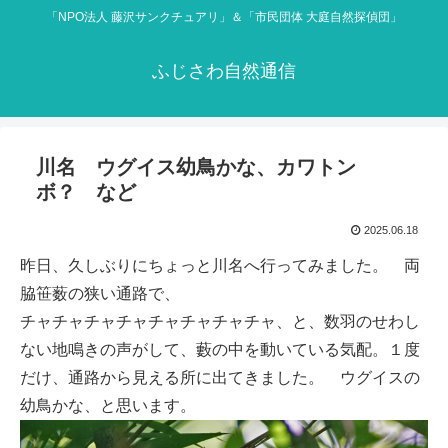
「NPO法人 藤沢サンクチュアリ」＆「市民団体 大庭自然探偵団」
ふじさわ自然通信
川名 ウグイス幼鳥かな、カワトン
ボ？ など
2025.06.18
昨日、久しぶりにちょっと川名へ行ってみました。 両
脇笹薮の狭い通路で、
チャチャチャチャチャチャチャチャ、と、数羽のせわし
ない地鳴きの声がして、藪の中を動いている気配。１度
だけ、通路から見える所に出てきました。 ウグイスの
幼鳥かな、と思います。