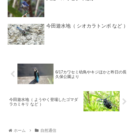
今田遊水地（ シオカラトンボ など ）
6/17カワセミ幼鳥やキジほかと昨日の長
久保公園より
今田遊水地（ ようやく登場したゴマダ
ラカミキリ など ）
ホーム
自然通信