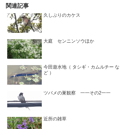
関連記事
久しぶりのカケス
大庭 センニンソウほか
今田遊水地（ タシギ・カムルチー な
ど ）
ツバメの巣観察 一一その2一一
近所の雑草