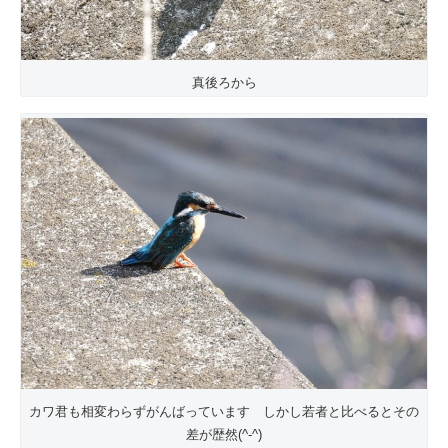
真後ろから
カワ君も相変わらずがんばっています しかし若者と比べるとその
差が歴然(^-^)