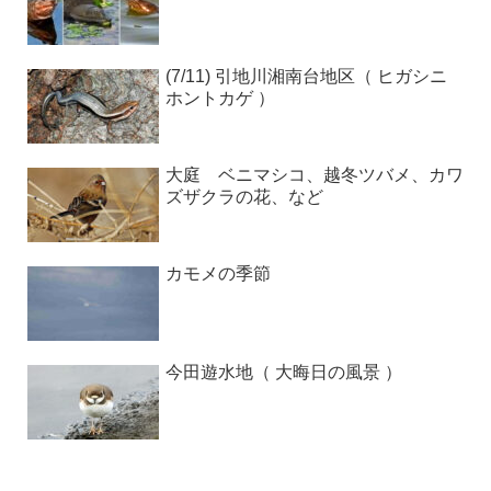
(7/11) 引地川湘南台地区（ ヒガシニ
ホントカゲ ）
大庭 ベニマシコ、越冬ツバメ、カワ
ズザクラの花、など
カモメの季節
今田遊水地（ 大晦日の風景 ）