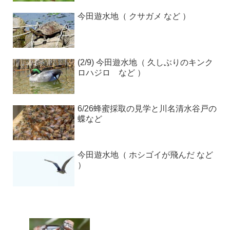
今田遊水地（ クサガメ など ）
(2/9) 今田遊水地（ 久しぶりのキンク
ロハジロ など ）
6/26蜂蜜採取の見学と川名清水谷戸の
蝶など
今田遊水地（ ホシゴイが飛んだ など
）