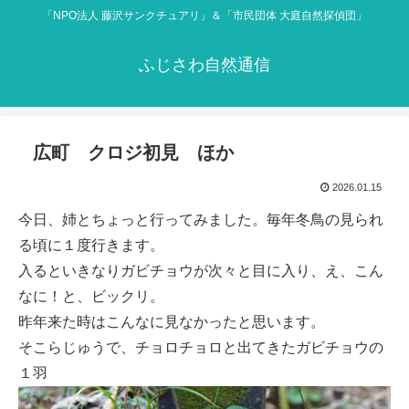
「NPO法人 藤沢サンクチュアリ」＆「市民団体 大庭自然探偵団」
ふじさわ自然通信
広町 クロジ初見 ほか
2026.01.15
今日、姉とちょっと行ってみました。毎年冬鳥の見られ
る頃に１度行きます。
入るといきなりガビチョウが次々と目に入り、え、こん
なに！と、ビックリ。
昨年来た時はこんなに見なかったと思います。
そこらじゅうで、チョロチョロと出てきたガビチョウの
１羽