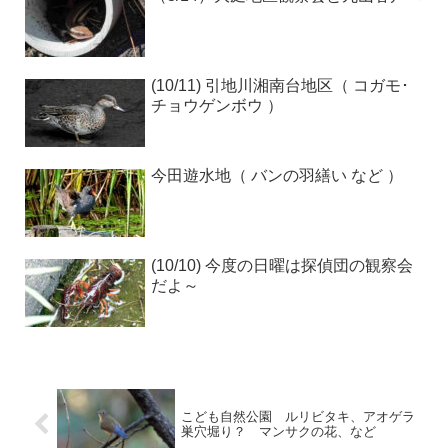
(10/11) 引地川湘南台地区（ コガモ･
チョウゲンボウ ）
今田遊水地（ バンの羽繕い など ）
(10/10) 今度の日曜は探偵団の観察会
だよ～
こども自然公園 ルリビタキ、アオゲラ
巣穴堀り？ マンサクの花、など