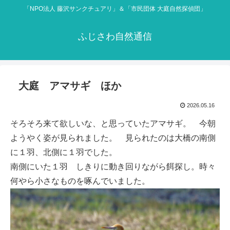
「NPO法人 藤沢サンクチュアリ」＆「市民団体 大庭自然探偵団」
ふじさわ自然通信
大庭 アマサギ ほか
2026.05.16
そろそろ来て欲しいな、と思っていたアマサギ。 今朝
ようやく姿が見られました。 見られたのは大橋の南側
に１羽、北側に１羽でした。
南側にいた１羽 しきりに動き回りながら餌探し。時々
何やら小さなものを啄んでいました。