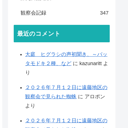
観察会記録
347
最近のコメント
大庭 ヒグラシの声初聞き、～バッ
タモドキ２種、など
に
kazunaritt
よ
り
２０２６年７月１２日に遠藤地区の
観察会で見られた蜘蛛
に
アロポン
より
２０２６年７月１２日に遠藤地区の