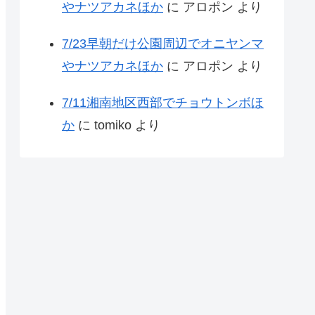
やナツアカネほか
に
アロポン
より
7/23早朝だけ公園周辺でオニヤンマ
やナツアカネほか
に
アロポン
より
7/11湘南地区西部でチョウトンボほ
か
に
tomiko
より