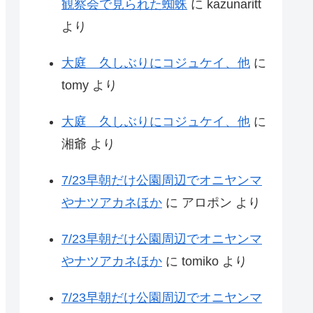
観察会で見られた蜘蛛
に
kazunaritt
より
大庭 久しぶりにコジュケイ、他
に
tomy
より
大庭 久しぶりにコジュケイ、他
に
湘爺
より
7/23早朝だけ公園周辺でオニヤンマ
やナツアカネほか
に
アロポン
より
7/23早朝だけ公園周辺でオニヤンマ
やナツアカネほか
に
tomiko
より
7/23早朝だけ公園周辺でオニヤンマ