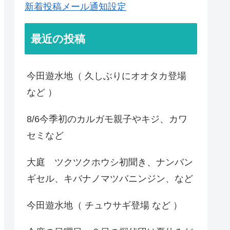
新着投稿メール通知設定
最近の投稿
今田遊水地（ 久しぶりにオオタカ登場
など ）
8/6今季初のカルガモ親子やキジ、カワ
セミなど
大庭 ツクツクホウシ初聞き、ナンバン
ギセル、キバナノマツバニンジン、など
今田遊水地（ チュウサギ登場 など ）