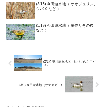
(3/15) 今田遊水地（ オオジュリン、
ツバメ など ）
(5/19) 今田遊水地（ 巣作りその後
など ）
(2/27) 境川高倉地区（ヒバリのさえず
り）
(3/1) 今田遊水地（オナガガモ）