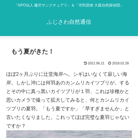
「NPO法人 藤沢サンクチュアリ」＆「市民団体 大庭自然探偵団」
ふじさわ自然通信
もう夏がきた！
2021.06.21
2018.02.28
ほぼ2ヶ月ぶりに辻堂海岸へ。シギはいなくて寂しい海
岸。しかし沖には何羽あのカンムリカイツブリが。する
とその中に真っ黒いカイツブリが１羽、これは珍種かと
思いカメラで撮って拡大してみると、何とカンムリカイ
ツブリの夏羽。「もう夏ですか」「早すぎませんか」と
言いたくなりました。これってほぼ完璧な夏羽じゃない
ですか？