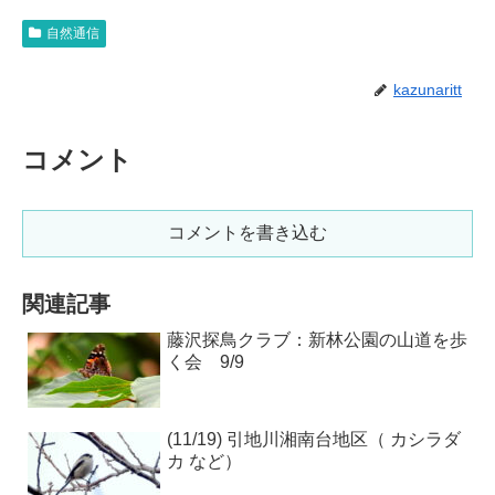
自然通信
kazunaritt
コメント
コメントを書き込む
関連記事
藤沢探鳥クラブ：新林公園の山道を歩
く会 9/9
(11/19) 引地川湘南台地区（ カシラダ
カ など）