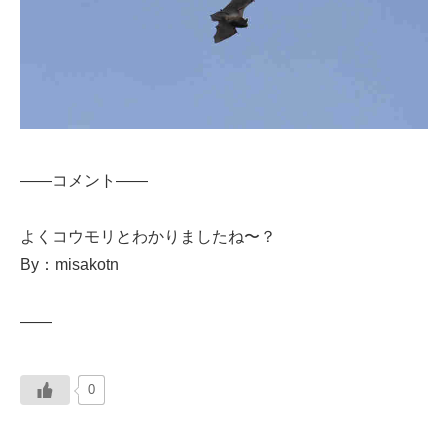
——コメント——
よくコウモリとわかりましたね〜？
By：misakotn
——
0