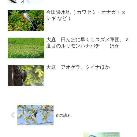
今田遊水地（ カワセミ・オナガ・タ
シギ など ）
大庭 田んぼに早くもスズメ軍団、２
度目のルリモンハナバチ ほか
大庭 アオゲラ、クイナほか
春の訪れ