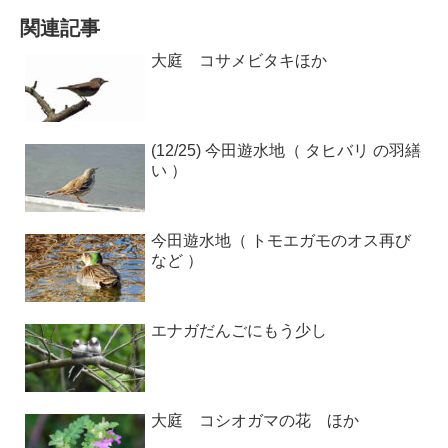
関連記事
大庭 コサメビタキほか
(12/25) 今田遊水地（ タヒバリ の羽繕
い ）
今田遊水地（ トモエガモのオス再び
など ）
エナガだんごにもう少し
大庭 コシオガマの花 ほか