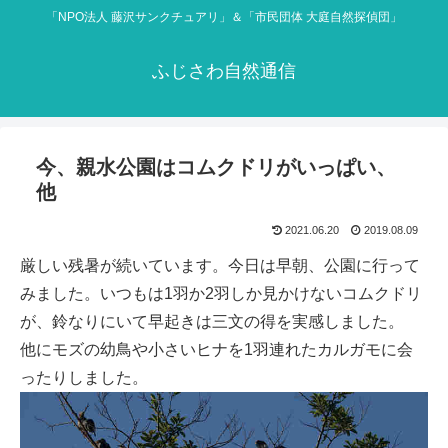
「NPO法人 藤沢サンクチュアリ」＆「市民団体 大庭自然探偵団」
ふじさわ自然通信
今、親水公園はコムクドリがいっぱい、
他
2021.06.20
2019.08.09
厳しい残暑が続いています。今日は早朝、公園に行って
みました。いつもは1羽か2羽しか見かけないコムクドリ
が、鈴なりにいて早起きは三文の得を実感しました。
他にモズの幼鳥や小さいヒナを1羽連れたカルガモに会
ったりしました。