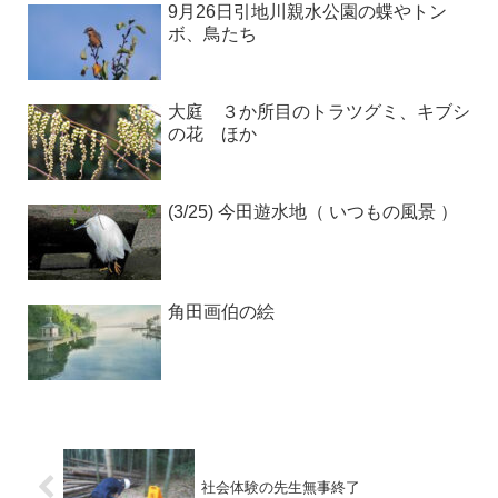
9月26日引地川親水公園の蝶やトン
ボ、鳥たち
大庭 ３か所目のトラツグミ、キブシ
の花 ほか
(3/25) 今田遊水地（ いつもの風景 ）
角田画伯の絵
社会体験の先生無事終了