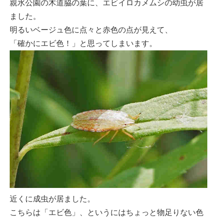
親水公園の木道脇の葉に、エビイロカメムシの幼虫が居
ました。
明るいベージュ色に点々と赤色の点が見えて、
「確かにエビ色！」と思ってしまいます。
近くに成虫が居ました。
こちらは「エビ色」、というにはちょっと物足りない色