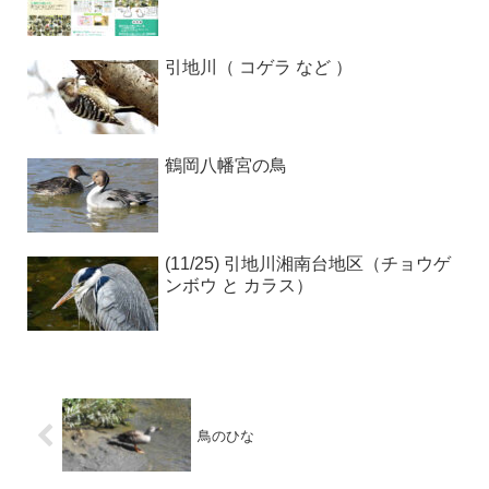
引地川（ コゲラ など ）
鶴岡八幡宮の鳥
(11/25) 引地川湘南台地区（チョウゲ
ンボウ と カラス）
鳥のひな