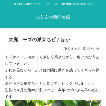
「NPO法人 藤沢サンクチュアリ」＆「市民団体 大庭自然探偵団」
ふじさわ自然通信
大庭 モズの巣立ちビナほか
2021.06.20
2019.04.06
モズがネコに向かって激しく鳴きながら、追い払おうと
していました。
それを見ながら、ふと目の隅に動きを感じてそちらを探
すと、
まだ小さな巣立ちビナが見えて、ビックリしました。
初見は４月の後半が多いので、今年はずいぶん早い感じ
です。