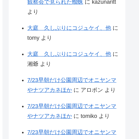
観察会で見られた蜘蛛
に
kazunaritt
より
大庭 久しぶりにコジュケイ、他
に
tomy
より
大庭 久しぶりにコジュケイ、他
に
湘爺
より
7/23早朝だけ公園周辺でオニヤンマ
やナツアカネほか
に
アロポン
より
7/23早朝だけ公園周辺でオニヤンマ
やナツアカネほか
に
tomiko
より
7/23早朝だけ公園周辺でオニヤンマ