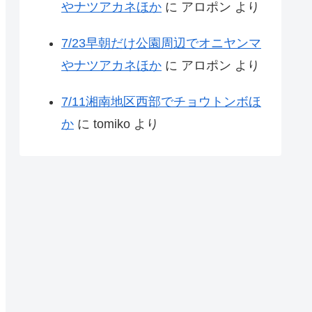
やナツアカネほか
に
アロポン
より
7/23早朝だけ公園周辺でオニヤンマ
やナツアカネほか
に
アロポン
より
7/11湘南地区西部でチョウトンボほ
か
に
tomiko
より