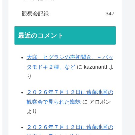
観察会記録
347
最近のコメント
大庭 ヒグラシの声初聞き、～バッ
タモドキ２種、など
に
kazunaritt
よ
り
２０２６年７月１２日に遠藤地区の
観察会で見られた蜘蛛
に
アロポン
より
２０２６年７月１２日に遠藤地区の