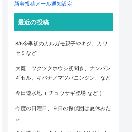
新着投稿メール通知設定
最近の投稿
8/6今季初のカルガモ親子やキジ、カワ
セミなど
大庭 ツクツクホウシ初聞き、ナンバン
ギセル、キバナノマツバニンジン、など
今田遊水地（ チュウサギ登場 など ）
今度の日曜日、９日の探偵団は夏休みだ
よ