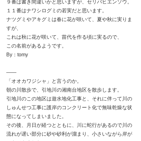
９番は書き間違いかと思いますが、セリバヒエンソウ。
１１番はナワシログミの若実だと思います。
ナツグミやアキグミは春に花が咲いて、夏や秋に実りま
すが、
これは秋に花が咲いて、苗代を作る頃に実るので、
この名前があるようです。
By：tomy
——
「オオカワジシャ」と言うのか。
朝の川散歩で、引地川の湘南台地区を散歩します。
引地川のこの地区は遊水地化工事と、それに伴って川の
しゅんせつ工事に護岸のコンクリート化で無味乾燥な状
態になってしまいました。
その後、月日が経つとともに、川に蛇行があるので川の
流れが遅い部分に砂や砂利が溜まり、小さいながら岸が