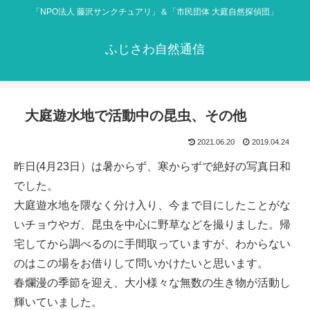
「NPO法人 藤沢サンクチュアリ」＆「市民団体 大庭自然探偵団」
ふじさわ自然通信
大庭遊水地で活動中の昆虫、その他
2021.06.20
2019.04.24
昨日(4月23日）は暑からず、寒からずで絶好の写真日和
でした。
大庭遊水地を隈なく分け入り、今まで目にしたことがな
いチョウやガ、昆虫を中心に野草などを撮りました。帰
宅してから調べるのに手間取っていますが、わからない
のはこの場をお借りして問いかけたいと思います。
春爛漫の季節を迎え、大小様々な無数の生き物が活動し
輝いていました。