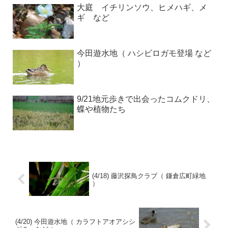
大庭 イチリンソウ、ヒメハギ、メ
ギ など
今田遊水地（ ハシビロガモ登場 など
）
9/21地元歩きで出会ったコムクドリ、
蝶や植物たち
(4/18) 藤沢探鳥クラブ（ 鎌倉広町緑地
）
(4/20) 今田遊水地（ カラフトアオアシシ