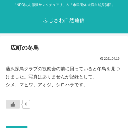
「NPO法人 藤沢サンクチュアリ」＆「市民団体 大庭自然探偵団」
ふじさわ自然通信
広町の冬鳥
2021.04.19
藤沢探鳥クラブの観察会の前に回っていると冬鳥を見つ
けました。写真はありませんが記録として。
シメ、マヒワ、アオジ、シロハラです。
0