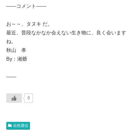
——コメント——
お～～、タヌキ だ。
最近、普段なかなか会えない生き物に、良く会います
ね。
秋山 孝
By：湘爺
——
0
自然通信