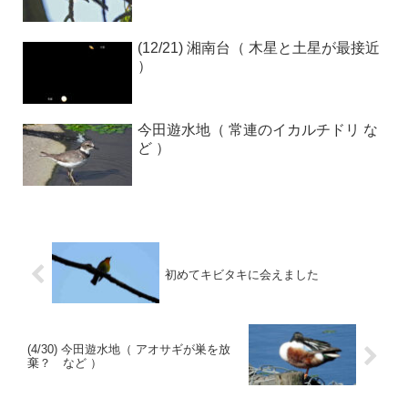
(12/21) 湘南台（ 木星と土星が最接近
）
今田遊水地（ 常連のイカルチドリ な
ど ）
初めてキビタキに会えました
(4/30) 今田遊水地（ アオサギが巣を放
棄？ など ）