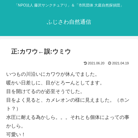
「NPO法人 藤沢サンクチュアリ」＆「市民団体 大庭自然探偵団」
ふじさわ自然通信
正:カワウ←誤:ウミウ
2021.06.20
2021.04.19
いつもの川沿いにカワウが休んでました。
暖かい日差しに、目がとろーんとしてます。
目を開けてるのが必至そうでした。
目をよく見ると、カメレオンの様に見えました。（ホン
ト？）
水圧に耐える為かしら。。。それとも個体によっての事
かしら。
可愛い！