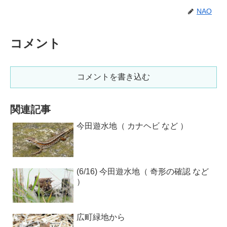
NAO
コメント
コメントを書き込む
関連記事
今田遊水地（ カナヘビ など ）
(6/16) 今田遊水地（ 奇形の確認 など
）
広町緑地から