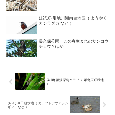
(12/10) 引地川湘南台地区（ ようやく
カシラダカ など ）
長久保公園 この春生まれのサンコウ
チョウ？ほか
(4/18) 藤沢探鳥クラブ（ 鎌倉広町緑地
）
(4/20) 今田遊水地（ カラフトアオアシシ
ギ？ など ）