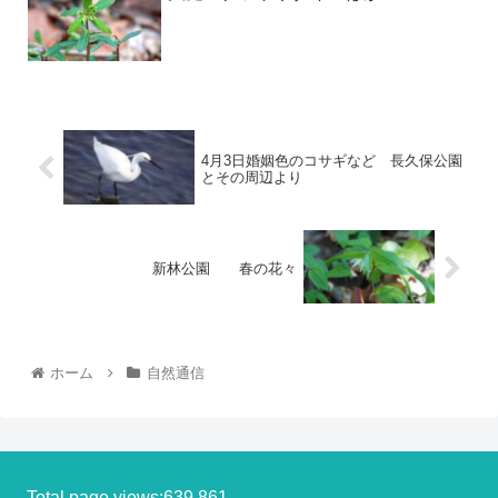
4月3日婚姻色のコサギなど 長久保公園
とその周辺より
新林公園 春の花々
ホーム
自然通信
Total page views:639,861