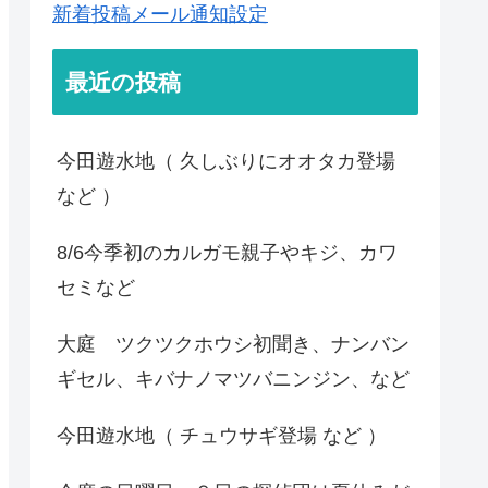
新着投稿メール通知設定
最近の投稿
今田遊水地（ 久しぶりにオオタカ登場
など ）
8/6今季初のカルガモ親子やキジ、カワ
セミなど
大庭 ツクツクホウシ初聞き、ナンバン
ギセル、キバナノマツバニンジン、など
今田遊水地（ チュウサギ登場 など ）