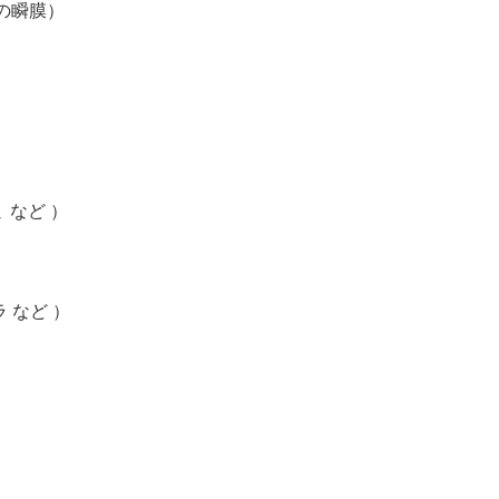
ミの瞬膜）
ミ など ）
ラ など ）