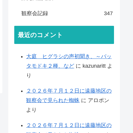
観察会記録
347
最近のコメント
大庭 ヒグラシの声初聞き、～バッ
タモドキ２種、など
に
kazunaritt
よ
り
２０２６年７月１２日に遠藤地区の
観察会で見られた蜘蛛
に
アロポン
より
２０２６年７月１２日に遠藤地区の