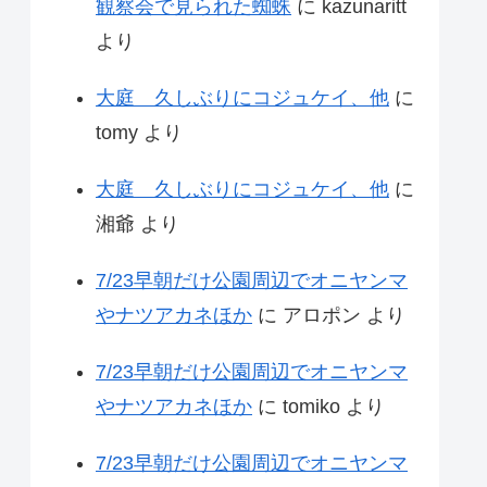
観察会で見られた蜘蛛
に
kazunaritt
より
大庭 久しぶりにコジュケイ、他
に
tomy
より
大庭 久しぶりにコジュケイ、他
に
湘爺
より
7/23早朝だけ公園周辺でオニヤンマ
やナツアカネほか
に
アロポン
より
7/23早朝だけ公園周辺でオニヤンマ
やナツアカネほか
に
tomiko
より
7/23早朝だけ公園周辺でオニヤンマ