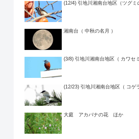
(12/4) 引地川湘南台地区（ツグ
湘南台（ 中秋の名月 ）
(3/8) 引地川湘南台地区（ カワセ
(12/23) 引地川湘南台地区（ コゲ
大庭 アカバナの花 ほか